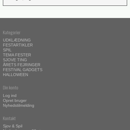
Kategorier
UDKLÆDNING
FESTARTIKLER
SPIL
TEMA FESTER
SJOVE TING
ÅRETS FEJRINGER
FESTIVAL GADGETS
HALLOWEEN
Din konto
Log ind
Opret bruger
Nyhedstilmelding
Kontakt
Sjov & Spil