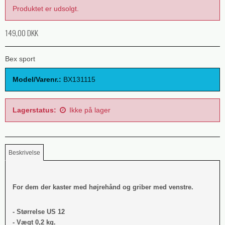
Produktet er udsolgt.
149,00 DKK
Bex sport
Model/Varenr.:
BX131115
Lagerstatus:
Ikke på lager
Beskrivelse
For dem der kaster med højrehånd og griber med venstre.
- Størrelse US 12
- Vægt 0,2 kg.