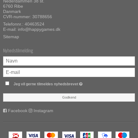
Nederdammen 38 st.
6760 Ribe
Danmark
CVR-nummer: 30788656
Telefonnr.: 40463524
E-mail
:
info@happygames.dk
Sitemap
Nyhedstilmelding
Jeg vil gerne tilmeldes nyhedsbrevet
Godkend
Facebook
Instagram