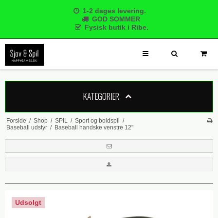
1-2 dages levering.
GOD SOMMER
Fysisk butik i Ribe.
KATEGORIER
Forside
/
Shop
/
SPIL
/
Sport og boldspil
/
Baseball udstyr
/
Baseball handske venstre 12"
Udsolgt