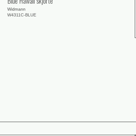
Blue Hawaii skjorte
Widmann
W4311C-BLUE