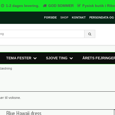
1-2 dages levering.
GOD SOMMER
Fysisk butik i Ribe
FORSIDE
SHOP
KONTAKT
PERSONDATA OG 
TEMA FESTER
SJOVE TING
ÅRETS FEJRINGE
klædning
ør til voksne.
Blue Hawaii dress