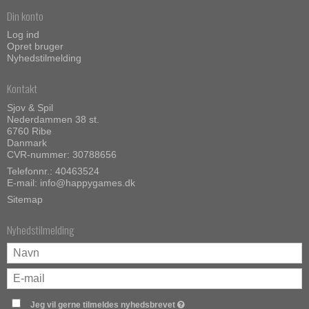
Din konto
Log ind
Opret bruger
Nyhedstilmelding
Kontakt
Sjov & Spil
Nederdammen 38 st.
6760 Ribe
Danmark
CVR-nummer: 30788656
Telefonnr.: 40463524
E-mail
:
info@happygames.dk
Sitemap
Nyhedstilmelding
Jeg vil gerne tilmeldes nyhedsbrevet