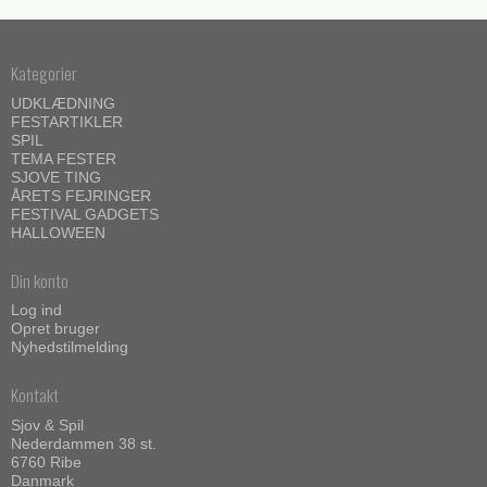
Kategorier
UDKLÆDNING
FESTARTIKLER
SPIL
TEMA FESTER
SJOVE TING
ÅRETS FEJRINGER
FESTIVAL GADGETS
HALLOWEEN
Din konto
Log ind
Opret bruger
Nyhedstilmelding
Kontakt
Sjov & Spil
Nederdammen 38 st.
6760 Ribe
Danmark