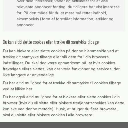
over dine interesser, vaner og aktiviteter for at vise
Google Analytics. Fra Google.
personlige Google-annonceringer.
Google
relevante annoncer for ting, du tidligere har vist interesse
_gid
24 timer
Beskrivelse:
__Secure-1PSID
2 år
for. På den måde får du et mere målrettet indhold,
Google gemmer præferencer for cookiesamtykke.
Oprindelse:
eksempelvis i form af foreslået information, artikler og
Oprindelse:
Google
Google
annoncer.
cart_session_info
30 dage
Beskrivelse:
Beskrivelse:
Oprindelse:
Gemmer information som benyttes af Google Analytics til
Cookie:
Udløber:
Bruges til målretningsformål til at opbygge en profil af
System
Du kan altid slette cookies eller trække dit samtykke tilbage
at hjemmesidens stabilitet. Fra Google.
den besøgendes interesser for at vise relevant og
_fbp
3
Beskrivelse:
personlige Google-annonceringer.
måneder
Du kan blokere eller slette cookies på denne hjemmeside ved at
_gat
1 minut
Cookien bruges til at gemme gæstens sessions-id. Id'et
Oprindelse:
bruges her til at forlænge, hvor lang tid kundens kurv
trække dit samtykke tilbage eller slå dem fra i din browsers
SIDCC
1 år
Facebook
Oprindelse:
bliver husket af serveren, hvilket er længere end den
indstillinger. Du skal dog være opmærksom på, at hvis cookies
Google
Oprindelse:
Beskrivelse:
normale gæste-session.
fravælges ellers slettes, kan der være funktioner og services, der
Google
Brugt til at levere en række reklameprodukter såsom
Beskrivelse:
bud i realtid fra tredjepart-annoncører. Fra Facebook.
ikke længere er anvendelige.
Begrænser antallet af anmodninger fra google analytics
Beskrivelse:
SESSION
Session
for at få mere stabilitet. Fra Google.
Bruges til sikkerhed for at gemme digitale og krypterede
Du har altid mulighed for at trække dit samtykke til cookies tilbage
Oprindelse:
SAPISID
2 år
registreringer af en brugers Google-konto og seneste
ved at klikke her
Onpay
_ga_XXXXXXXXXX
1 år
login-tidspunkt, som giver Google mulighed for at
Oprindelse:
Beskrivelse:
godkende brugere.
Du har også altid mulighed for at blokere eller slette cookies i din
Google
Oprindelse:
Bruges af OnPay til at holde styr på din session.
browser (hvis du vil slette eller blokere tredjepartscookies kan dette
Google
Beskrivelse:
NID
6
kun ske ved denne metode). Husk, at bruger du flere browsere,
Brugt af Google til at vise personligt tilpassede
Beskrivelse:
scrollHistory
Session
måneder
Oprindelse:
annoncer og indsamle brugeroplysninger.
skal du slette eller blokere cookies i alle browsere.
Gemmer og tæller sidevisninger til Google Analytics.
and 1
Oprindelse:
Google
dag
System
APISID
2 år
Beskrivelse: