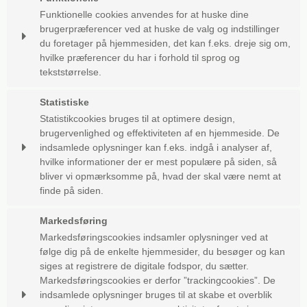
Funktionelle cookies anvendes for at huske dine
PHPSESSID
Session
brugerpræferencer ved at huske de valg og indstillinger
Oprindelse:
du foretager på hjemmesiden, det kan f.eks. dreje sig om,
System
hvilke præferencer du har i forhold til sprog og
Beskrivelse:
tekststørrelse.
Denne cookie bruges af serveren til at holde styr på din
session.
Cookie:
Udløber:
Statistiske
cookie_consent
1 år
Statistikcookies bruges til at optimere design,
__Secure-3PSIDCC
2 år
Oprindelse:
brugervenlighed og effektiviteten af en hjemmeside. De
Oprindelse:
System
indsamlede oplysninger kan f.eks. indgå i analyser af,
Google
Beskrivelse:
hvilke informationer der er mest populære på siden, så
Beskrivelse:
Denne cookie bruges til at håndhæver dine præferencer
bliver vi opmærksomme på, hvad der skal være nemt at
Bruges til målretningsformål til at opbygge en profil af
i forhold til cookies.
finde på siden.
den besøgendes interesser for at vise relevant og
personlige Google-annonceringer.
_GRECAPTCHA
6
Cookie:
Udløber:
måneder
Markedsføring
Oprindelse:
__Secure-1PAPISID
2 år
Google
Markedsføringscookies indsamler oplysninger ved at
_ga
2 år
Oprindelse:
følge dig på de enkelte hjemmesider, du besøger og kan
Beskrivelse:
Oprindelse:
Google
Brugt af Google med formål at levere en risikoanalyse.
siges at registrere de digitale fodspor, du sætter.
Google
Beskrivelse:
Markedsføringscookies er derfor ”trackingcookies”. De
Beskrivelse:
Bruges til målretningsformål til at opbygge en profil af
CONSENT
20 år
indsamlede oplysninger bruges til at skabe et overblik
Gemmer en automatisk genereret id som benyttes af
den besøgendes interesser for at vise relevant og
Oprindelse: