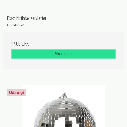
Disko birthday servietter
FO60652
17,00 DKK
Vis produkt
Udsolgt