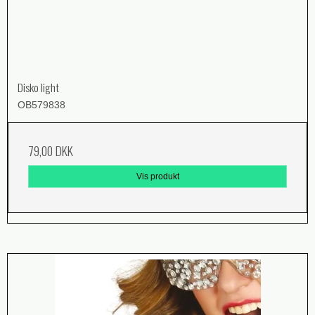
Disko light
OB579838
79,00 DKK
Vis produkt