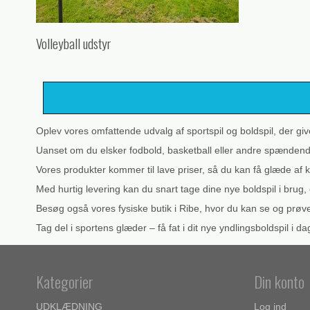
Volleyball udstyr
Oplev vores omfattende udvalg af sportspil og boldspil, der g
Uanset om du elsker fodbold, basketball eller andre spændende
Vores produkter kommer til lave priser, så du kan få glæde af 
Med hurtig levering kan du snart tage dine nye boldspil i bru
Besøg også vores fysiske butik i Ribe, hvor du kan se og prøv
Tag del i sportens glæder – få fat i dit nye yndlingsboldspil i da
Kategorier
Din konto
UDKLÆDNING
Log ind