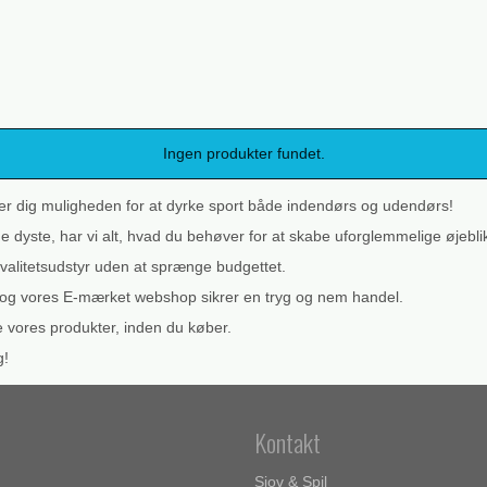
Ingen produkter fundet.
iver dig muligheden for at dyrke sport både indendørs og udendørs!
 dyste, har vi alt, hvad du behøver for at skabe uforglemmelige øjebl
kvalitetsudstyr uden at sprænge budgettet.
g, og vores E-mærket webshop sikrer en tryg og nem handel.
e vores produkter, inden du køber.
g!
Kontakt
Sjov & Spil