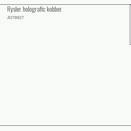
Rysler holografic kobber
JO78927