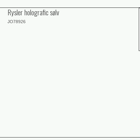
Rysler holografic sølv
JO78926