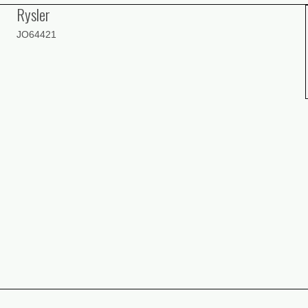
Rysler
JO64421