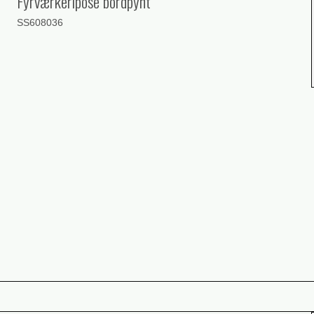
Fyrværkeripose bordpynt
SS608036