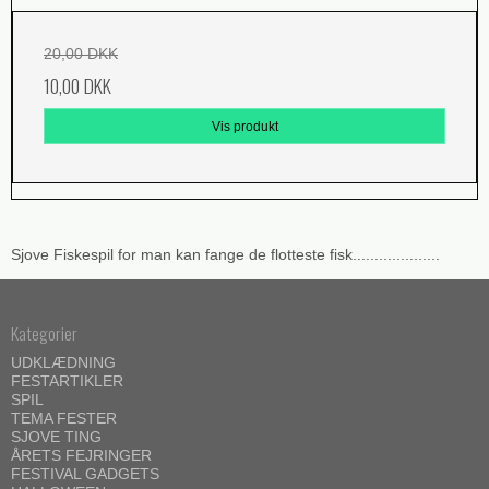
20,00 DKK
10,00 DKK
Vis produkt
Sjove Fiskespil for man kan fange de flotteste fisk....................
Kategorier
UDKLÆDNING
FESTARTIKLER
SPIL
TEMA FESTER
SJOVE TING
ÅRETS FEJRINGER
FESTIVAL GADGETS