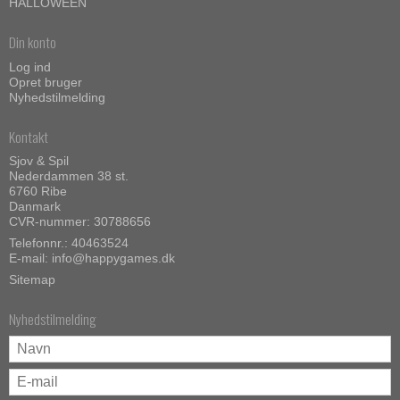
HALLOWEEN
Din konto
Log ind
Opret bruger
Nyhedstilmelding
Kontakt
Sjov & Spil
Nederdammen 38 st.
6760 Ribe
Danmark
CVR-nummer: 30788656
Telefonnr.: 40463524
E-mail
:
info@happygames.dk
Sitemap
Nyhedstilmelding