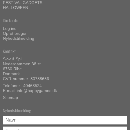
FESTIVAL GADGETS
HALLOWEEN
Din konto
Log ind
Opret bruger
Nyhedstilmelding
Kontakt
Sjov & Spil
Nederdammen 38 st.
6760 Ribe
Danmark
CVR-nummer: 30788656
Telefonnr.: 40463524
E-mail
:
info@happygames.dk
Sitemap
Nyhedstilmelding