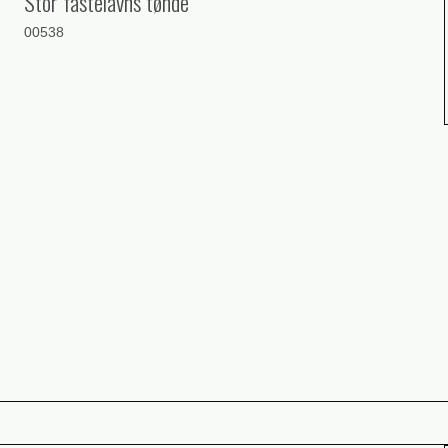
Stor fastelavns tønde
00538