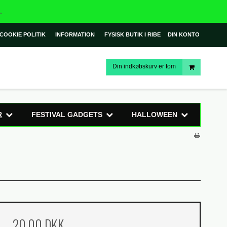
.
COOKIE POLITIK
INFORMATION
FYSISK BUTIK I RIBE
DIN KONTO
Din indkøbskurv er tom
R
FESTIVAL GADGETS
HALLOWEEN
20,00 DKK