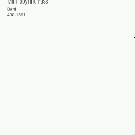
Mini labyrint Pass
Bartl
400-1361