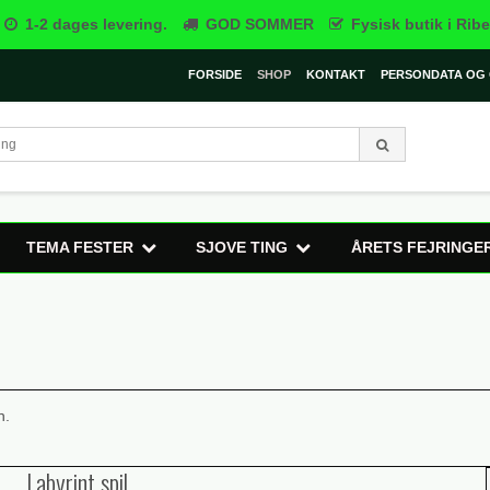
1-2 dages levering.
GOD SOMMER
Fysisk butik i Ribe
FORSIDE
SHOP
KONTAKT
PERSONDATA OG 
TEMA FESTER
SJOVE TING
ÅRETS FEJRINGE
n.
Labyrint spil