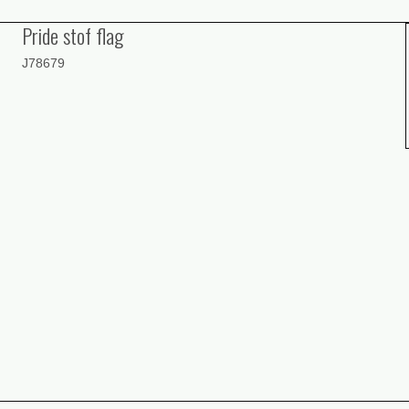
Pride stof flag
J78679