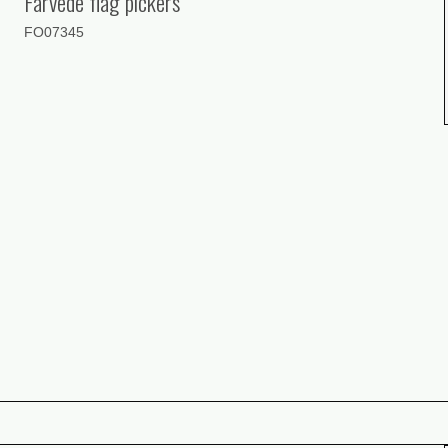
Farvede flag pickers
FO07345