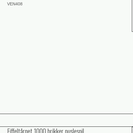
VEN408
Eiffeltårnet 1000 brikker puslespil