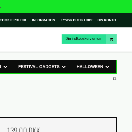
.
COOKIE POLITIK
INFORMATION
FYSISK BUTIK I RIBE
DIN KONTO
Din indkøbskurv er tom
R
FESTIVAL GADGETS
HALLOWEEN
139,00 DKK