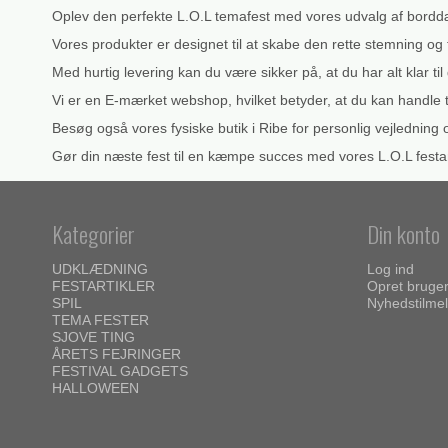
Oplev den perfekte L.O.L temafest med vores udvalg af borddæk
Vores produkter er designet til at skabe den rette stemning og 
Med hurtig levering kan du være sikker på, at du har alt klar ti
Vi er en E-mærket webshop, hvilket betyder, at du kan handle t
Besøg også vores fysiske butik i Ribe for personlig vejledning 
Gør din næste fest til en kæmpe succes med vores L.O.L festart
Kategorier
Din konto
UDKLÆDNING
Log ind
FESTARTIKLER
Opret bruge
SPIL
Nyhedstilmel
TEMA FESTER
SJOVE TING
ÅRETS FEJRINGER
FESTIVAL GADGETS
HALLOWEEN