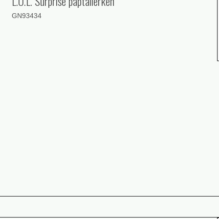
L.O.L. Surprise paptallerken
GN93434