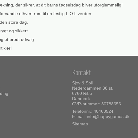
ning, der sikrer, at dit barns fødselsdag bliver uforglemmelig!
forvandle ethvert rum til en festlig L.O.L verden.
l den store dag.
rygt og sikkert.
og et bredt udvalg.
ikler!
Kontakt
Sjov & Spil
r
Nederdammen 38 st.
ding
6760 Ribe
Danmark
CVR-nummer: 30788656
Telefonnr.: 40463524
E-mail
:
info@happygames.dk
Sitemap