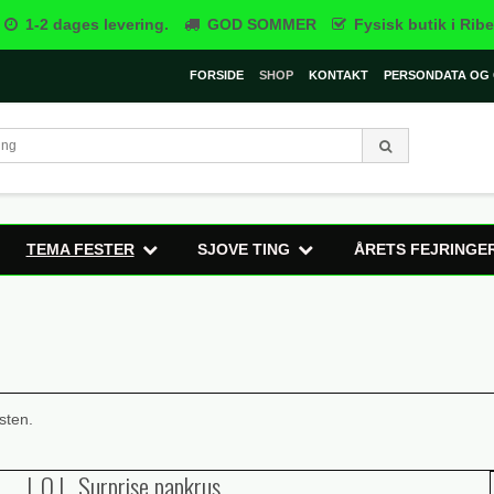
1-2 dages levering.
GOD SOMMER
Fysisk butik i Ribe
FORSIDE
SHOP
KONTAKT
PERSONDATA OG 
TEMA FESTER
SJOVE TING
ÅRETS FEJRINGE
sten.
L.O.L. Surprise papkrus