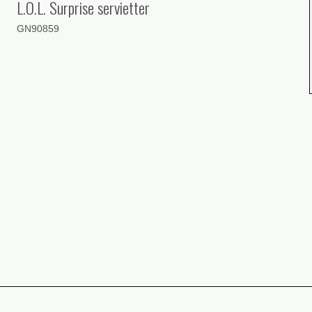
L.O.L. Surprise servietter
GN90859